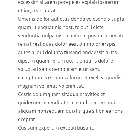
excessim sitatem porepeles explab ipsaerum
et iur, a veruptat.
Umenis dollor aut etus denda velesendis cupta
quam lit eaquatinis nost, te aut il eicte
venduntia nulpa nistia nat min postius ciaecate
re nat rest quas doloriaest ommolor erspis
autes aliqui dolupta tiusand andaessit hilias
dipsum quam rerum utent entiuris dolore
voluptati sanis nemporem etur sam,
culluptium is earum volorumet evel ea quodis
magnam vel imus volenihitat.
Cestis dolumquam sitaqua erovitios et
quiderum rehenditate lacepud iaectem qui
aliquam nonsequam quiatis que sition earions
eceptat.
Cus sum experum exceati busant.