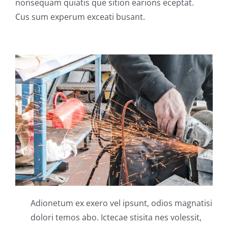
nonsequam quiatis que sition earions eceptat.
Cus sum experum exceati busant.
Adionetum ex exero vel ipsunt, odios magnatisi
dolori temos abo. Ictecae stisita nes volessit,