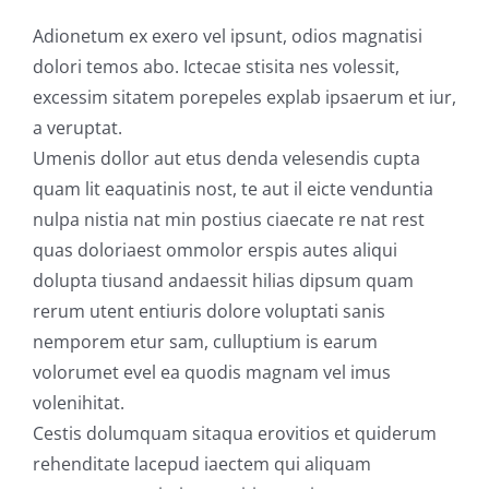
Adionetum ex exero vel ipsunt, odios magnatisi
dolori temos abo. Ictecae stisita nes volessit,
excessim sitatem porepeles explab ipsaerum et iur,
a veruptat.
Umenis dollor aut etus denda velesendis cupta
quam
lit eaquatinis
nost, te aut il eicte venduntia
nulpa nistia nat min postius ciaecate re nat rest
quas doloriaest ommolor erspis autes aliqui
dolupta tiusand andaessit hilias dipsum quam
rerum utent entiuris dolore voluptati sanis
nemporem etur sam, culluptium is earum
volorumet evel ea quodis magnam vel imus
volenihitat.
Cestis dolumquam sitaqua erovitios et quiderum
rehenditate lacepud iaectem qui aliquam